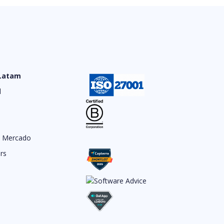
 Latam
d
e Mercado
rs