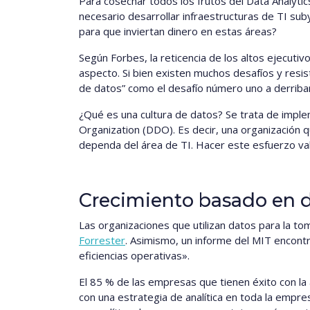
Para cosechar todos los frutos del Data Analyt
necesario desarrollar infraestructuras de TI sub
para que inviertan dinero en estas áreas?
Según Forbes, la reticencia de los altos ejecutiv
aspecto. Si bien existen muchos desafíos y resi
de datos” como el desafío número uno a derriba
¿Qué es una cultura de datos? Se trata de imple
Organization (DDO). Es decir, una organización 
dependa del área de TI. Hacer este esfuerzo val
Crecimiento basado en 
Las organizaciones que utilizan datos para la to
Forrester
. Asimismo, un informe del MIT encont
eficiencias operativas».
El 85 % de las empresas que tienen éxito con la 
con una estrategia de analítica en toda la empr