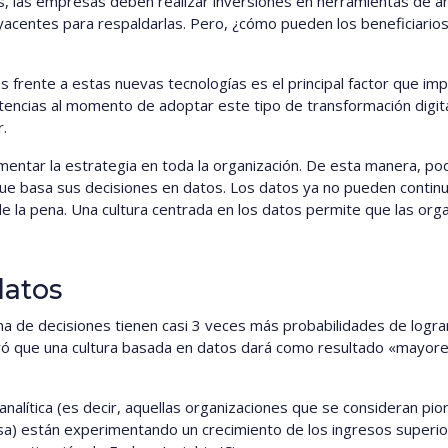
ics, las empresas deben realizar inversiones en herramientas de
yacentes para respaldarlas. Pero, ¿cómo pueden los beneficiarios 
os frente a estas nuevas tecnologías es el principal factor que im
stencias al momento de adoptar este tipo de transformación digit
r.
mentar la estrategia en toda la organización. De esta manera, po
que basa sus decisiones en datos. Los datos ya no pueden continu
e la pena. Una cultura centrada en los datos permite que las orga
datos
ma de decisiones tienen casi 3 veces más probabilidades de logra
ró que una cultura basada en datos dará como resultado «mayore
analítica (es decir, aquellas organizaciones que se consideran pio
esa) están experimentando un crecimiento de los ingresos superio