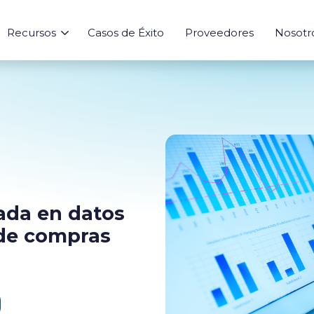
Recursos
Casos de Éxito
Proveedores
Nosotr
Sourcing
Aprende
Risk
Integraciones
Herramienta
Abastecimiento
Blog
Integración a ERPs
Calculadora de
Agentes IA
Ebooks
Índices de Mer
Marketplace
Analytics
Seguimiento
ada en datos
 de compras