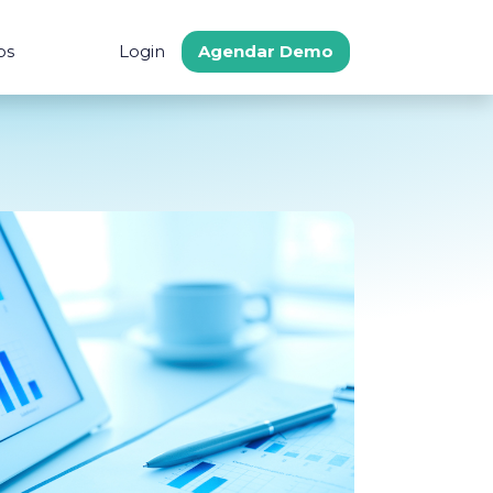
os
Login
Agendar Demo
s
Comunidad
Soporte
 Ahorro
Procure Latam
Centro de Ayuda
cado
Preguntas frecuent