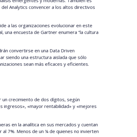
 análisis emergentes y modernas. También es
del Analytics convencer a los altos directivos
pide a las organizaciones evolucionar en este
al, una encuesta de Gartner enumera “la cultura
drán convertirse en una Data Driven
ar siendo una estructura aislada que sólo
nizaciones sean más eficaces y eficientes.
r un crecimiento de dos dígitos, según
s ingresos», «mayor rentabilidad» y «mejores
neras en la analítica en sus mercados y cuentan
r al 7%. Menos de un ¼ de quienes no invierten