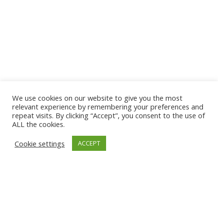
We use cookies on our website to give you the most
relevant experience by remembering your preferences and
repeat visits. By clicking “Accept”, you consent to the use of
ALL the cookies.
Cookie settings
ACCEPT
TLDR
Los comparativos automáticos son el nuevo
mínimo viable del sourcing porque permiten
evaluar grandes volúmenes de información con
trazabilidad total, reducen riesgo, aceleran
decisiones y habilitan la IA para recomendar
adjudicaciones. Sin ellos, el abastecimiento