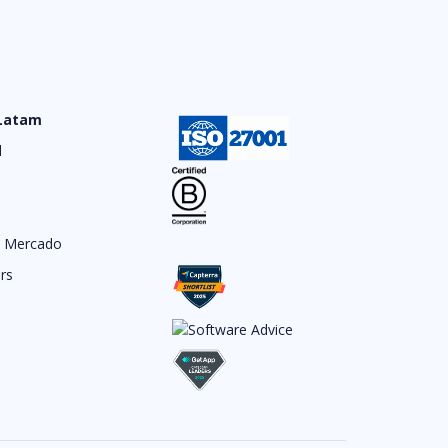
 Latam
d
e Mercado
rs