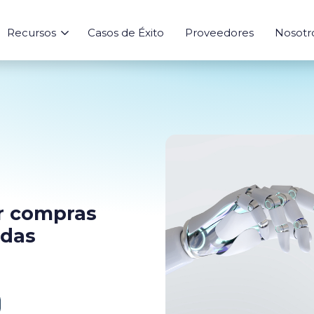
Recursos
Casos de Éxito
Proveedores
Nosotr
Sourcing
Aprende
Risk
Herramienta
In
Abastecimiento
Blog
Evaluación de Riesgo
Calculadora de
Inte
Agentes IA
Ebooks
Índices de Mer
Marketplace
Analytics
Seguimiento
ar compras
adas