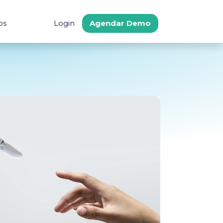
os
Login
Agendar Demo
s
tegraciones
Comunidad
Soporte
 Ahorro
gración a ERPs
Procure Latam
Centro de Ayuda
cado
Preguntas frecuent