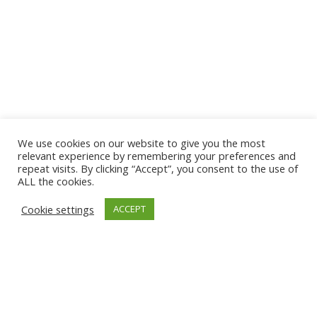
We use cookies on our website to give you the most
relevant experience by remembering your preferences and
repeat visits. By clicking “Accept”, you consent to the use of
ALL the cookies.
El mundo del procurement y compras no se queda atrás en
Cookie settings
ACCEPT
innovar y actualizar sus procesos.
Para este 2024, en
Wherex
anticipamos que la toma de decisiones basada
en datos
será una norma en las operaciones de
procuremen
t, permitiendo a las organizaciones mejorar la
eficiencia y efectividad de sus procesos operativos.
¿Qué implica la toma de decisiones