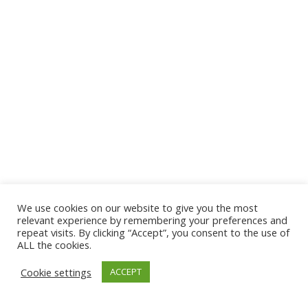
We use cookies on our website to give you the most
relevant experience by remembering your preferences and
repeat visits. By clicking “Accept”, you consent to the use of
ALL the cookies.
Según el estudio de
integridad empresarial realizado por la
Cookie settings
ACCEPT
consultora EY en 2022
, el cual recoge la visión de más de
4.700 directores y altos ejecutivos de empresas de todo el