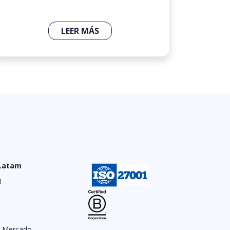
LEER MÁS
 Latam
d
e Mercado