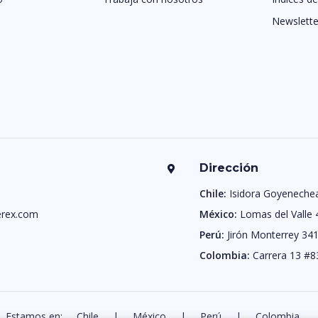
Newslette
Dirección
Chile:
Isidora Goyeneche
rex.com
México:
Lomas del Valle 
Perú:
Jirón Monterrey 341
Colombia:
Carrera 13 #8
Estamos en:
Chile
|
México
|
Perú
|
Colombia.