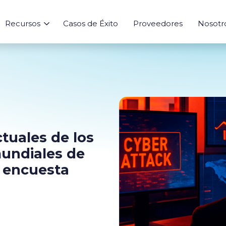
Recursos
Casos de Éxito
Proveedores
Nosotr
Sourcing
Aprende
Risk
Integraciones
Herramienta
Abastecimiento
Blog
Integración a ERPs
Calculadora de
Agentes IA
Ebooks
Índices de Mer
Marketplace
Analytics
tuales de los
Seguimiento
mundiales de
 encuesta