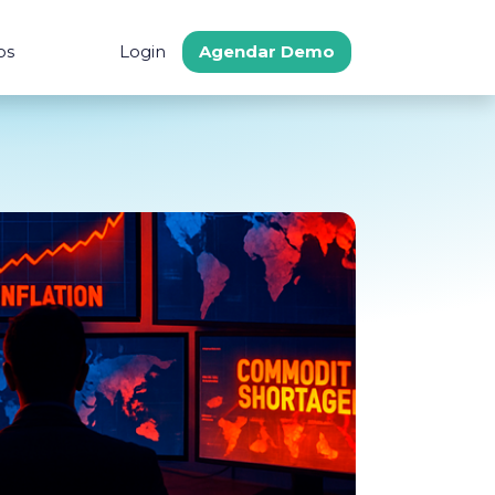
os
Login
Agendar Demo
s
Comunidad
Soporte
 Ahorro
Procure Latam
Centro de Ayuda
cado
Preguntas frecuent