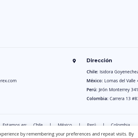
Dirección
Chile:
Isidora Goyeneche
rex.com
México:
Lomas del Valle 
Perú:
Jirón Monterrey 341
Colombia:
Carrera 13 #8
Estamos en:
Chile
|
México
|
Perú
|
Colombia.
xperience by remembering your preferences and repeat visits. By
Todos los derechos reservados | Wherex © . 2025.