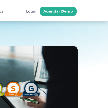
os
Login
Agendar Demo
s
tegraciones
Comunidad
Soporte
 Ahorro
gración a ERPs
Procure Latam
Centro de Ayuda
cado
Preguntas frecuent