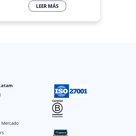
LEER MÁS
 Latam
d
e Mercado
rs