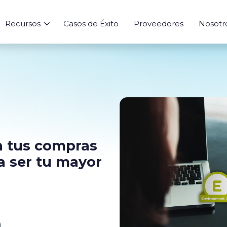
Recursos
Casos de Éxito
Proveedores
Nosotr
Sourcing
Aprende
Risk
Herramienta
In
Abastecimiento
Blog
Evaluación de Riesgo
Calculadora de
Inte
Agentes IA
Ebooks
Índices de Mer
Marketplace
Analytics
Seguimiento
en tus compras
ía ser tu mayor