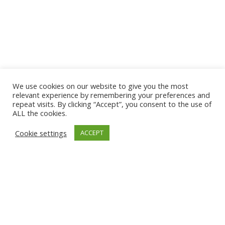
We use cookies on our website to give you the most
relevant experience by remembering your preferences and
repeat visits. By clicking “Accept”, you consent to the use of
ALL the cookies.
Cookie settings
ACCEPT
📋 TLDR
Sí, puedes usar Wherex exclusivamente para
licitaciones internas. La plataforma permite
invitar solo a tus proveedores habituales
mediante invitaciones manuales, clonación de
licitaciones y gestión de convenios,
manteniendo trazabilidad, auditoría y control