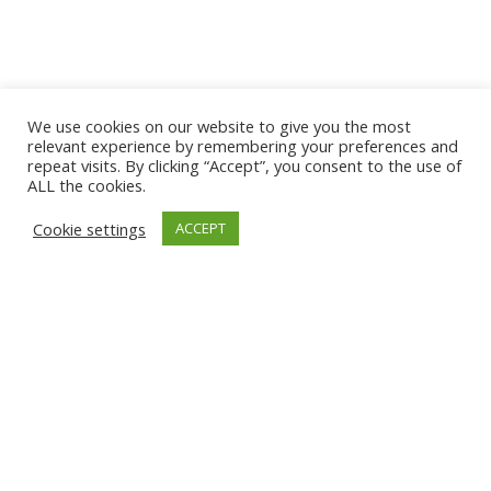
We use cookies on our website to give you the most
relevant experience by remembering your preferences and
repeat visits. By clicking “Accept”, you consent to the use of
ALL the cookies.
Cookie settings
ACCEPT
📋 TLDR
Un CFO necesita tableros que unifiquen datos
de ERP y compras para monitorear gasto total,
ahorro (real y evitado), ejecución
presupuestaria y performance de proveedores.
La evidencia de Deloitte, McKinsey, Gartner y
PwC muestra que visibilidad, estandarización y
automatización son palancas de valor. Con
Wherex Analytics, los KPIs se consolidan en