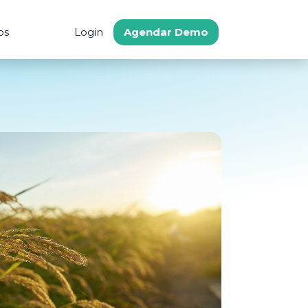
os
Login
Agendar Demo
s
tegraciones
Comunidad
Soporte
 Ahorro
gración a ERPs
Procure Latam
Centro de Ayuda
cado
Preguntas frecuent