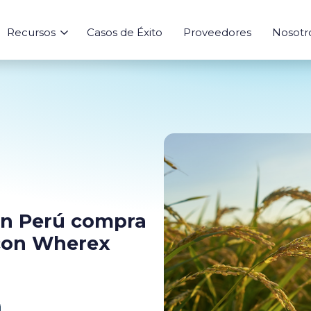
Recursos
Casos de Éxito
Proveedores
Nosotr
Sourcing
Aprende
Risk
Herramienta
In
Abastecimiento
Blog
Evaluación de Riesgo
Calculadora de
Inte
Agentes IA
Ebooks
Índices de Mer
Marketplace
Analytics
Seguimiento
 en Perú compra
 con Wherex