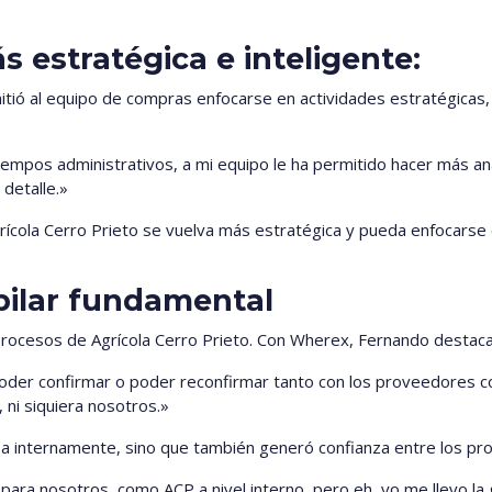
 estratégica e inteligente:
mitió al equipo de compras enfocarse en actividades estratégica
 tiempos administrativos, a mi equipo le ha permitido hacer más anál
 detalle.»
ícola Cerro Prieto se vuelva más estratégica y pueda enfocarse 
pilar fundamental
 procesos de Agrícola Cerro Prieto. Con Wherex, Fernando destaca
oder confirmar o poder reconfirmar tanto con los proveedores co
 ni siquiera nosotros.»
esa internamente, sino que también generó confianza entre los pr
para nosotros, como ACP a nivel interno, pero eh, yo me llevo la