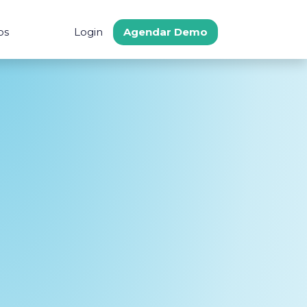
os
Login
Agendar Demo
s
Comunidad
Soporte
 Ahorro
Procure Latam
Centro de Ayuda
cado
Preguntas frecuent