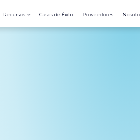
Recursos
Casos de Éxito
Proveedores
Nosotr
Sourcing
Aprende
Risk
Integraciones
Herramienta
Abastecimiento
Blog
Integración a ERPs
Calculadora de
Agentes IA
Ebooks
Índices de Mer
Marketplace
Analytics
Seguimiento